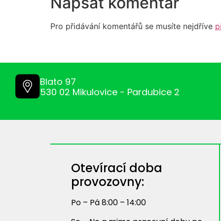
Napsat komentář
Pro přidávání komentářů se musíte nejdříve
p
Blato 97
530 02 Mikulovice - Pardubice 2
Otevírací doba
provozovny:
Po – Pá 8:00 – 14:00