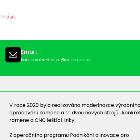
řihlásit
.
Email:
kamenictvi-haska@centrum.cz
V roce 2020 byla realizována moderinazce výrobního
opracování kamene a to dvou nových strojů , konkré
ramene a CNC leštící linky.
Z operačního programu Podnikání a inovace pro