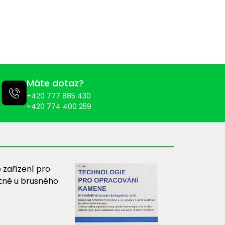
Máte dotaz?
+420 777 885 430
+420 774 400 259
 zařízení pro
tně u brusného