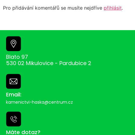
Pro přidávání komentářů se musíte nejdříve
přihlásit
.
Blato 97
530 02 Mikulovice - Pardubice 2
Email:
kamenictvi-haska@centrum.cz
Máte dotaz?