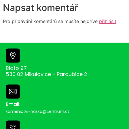
Napsat komentář
Pro přidávání komentářů se musíte nejdříve
přihlásit
.
Blato 97
530 02 Mikulovice - Pardubice 2
Email:
kamenictvi-haska@centrum.cz