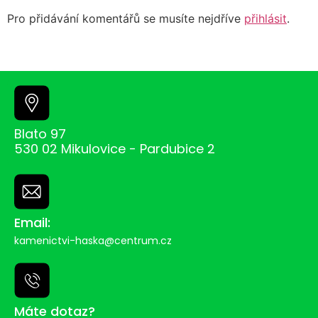
Pro přidávání komentářů se musíte nejdříve
přihlásit
.
Blato 97
530 02 Mikulovice - Pardubice 2
Email:
kamenictvi-haska@centrum.cz
Máte dotaz?