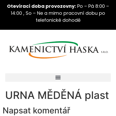
Otevírací doba provozovny:
Po – Pá 8:00 –
14:00 , So – Ne a mimo pracovní dobu po
telefonické dohodě
URNA MĚDĚNÁ plast
Napsat komentář