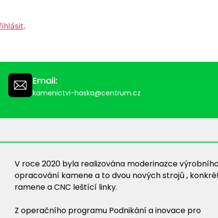
řihlásit
.
Email:
kamenictvi-haska@centrum.cz
V roce 2020 byla realizována moderinazce výrobního
opracování kamene a to dvou nových strojů , konkré
ramene a CNC leštící linky.
Z operačního programu Podnikání a inovace pro