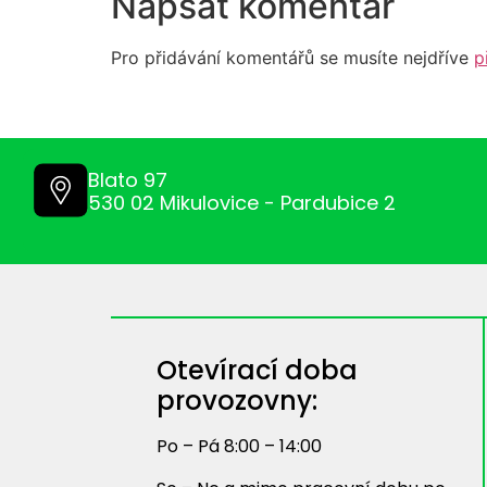
Napsat komentář
Pro přidávání komentářů se musíte nejdříve
p
Blato 97
530 02 Mikulovice - Pardubice 2
Otevírací doba
provozovny:
Po – Pá 8:00 – 14:00