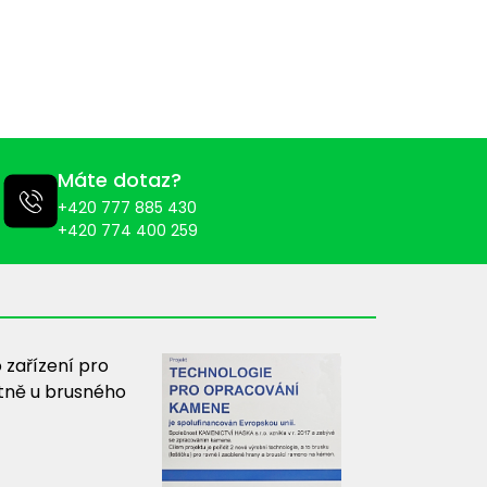
Máte dotaz?
+420 777 885 430
+420 774 400 259
 zařízení pro
tně u brusného