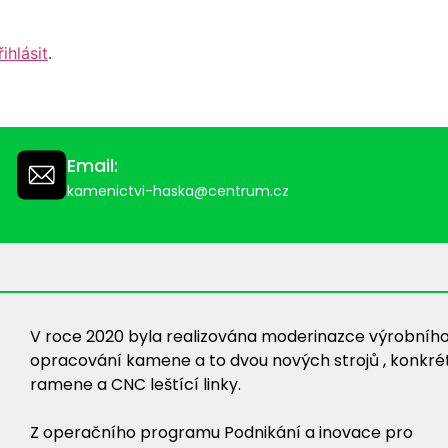
řihlásit
.
Email:
kamenictvi-haska@centrum.cz
V roce 2020 byla realizována moderinazce výrobního
opracování kamene a to dvou nových strojů , konkré
ramene a CNC leštící linky.
Z operačního programu Podnikání a inovace pro