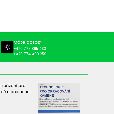
Máte dotaz?
+420 777 885 430
+420 774 400 259
 zařízení pro
tně u brusného