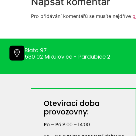
Napsat komentář
Pro přidávání komentářů se musíte nejdříve
p
Blato 97
530 02 Mikulovice - Pardubice 2
Otevírací doba
provozovny:
Po – Pá 8:00 – 14:00