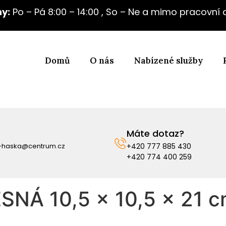
y:
Po – Pá 8:00 – 14:00 , So – Ne a mimo pracovní
Domů
O nás
Nabízené služby
Máte dotaz?
i-haska@centrum.cz
+420 777 885 430
+420 774 400 259
NÁ 10,5 x 10,5 x 21 