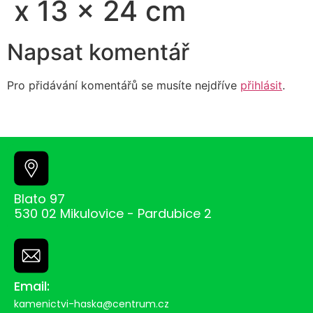
x 13 x 24 cm
Napsat komentář
Pro přidávání komentářů se musíte nejdříve
přihlásit
.
Blato 97
530 02 Mikulovice - Pardubice 2
Email:
kamenictvi-haska@centrum.cz