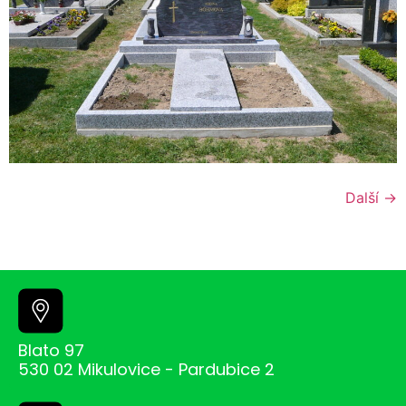
Další
→
Blato 97
530 02 Mikulovice - Pardubice 2