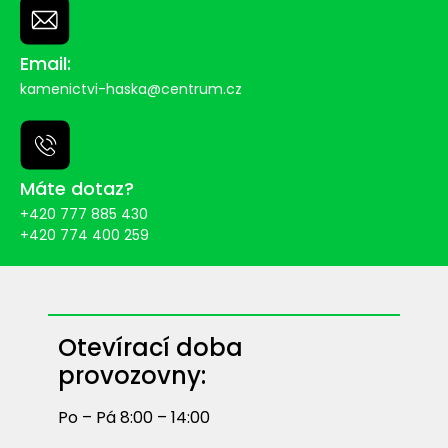
Email:
kamenictvi-haska@centrum.cz
Máte dotaz?
+420 777 885 430
+420 774 400 259
Otevírací doba
provozovny:
Po – Pá 8:00 – 14:00